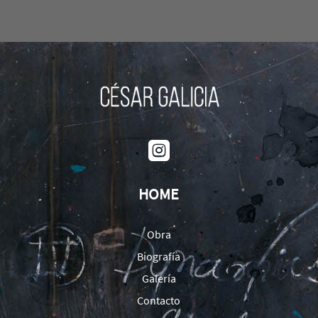

HOME
Obra
Biografía
Galería
Contacto