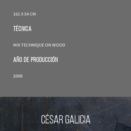
161 X 54 CM
técnica
MIX TECHNIQUE ON WOOD
año de producción
2008