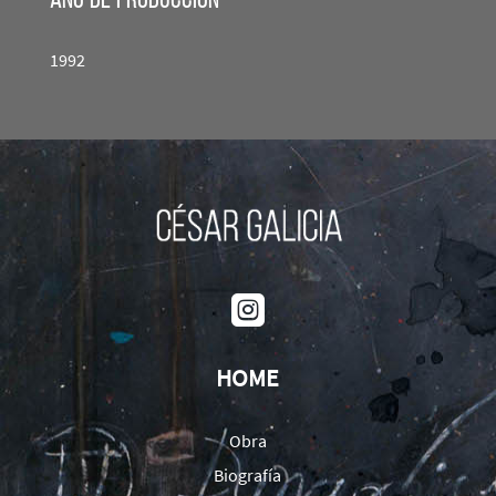
año de producción
1992

HOME
Obra
Biografía